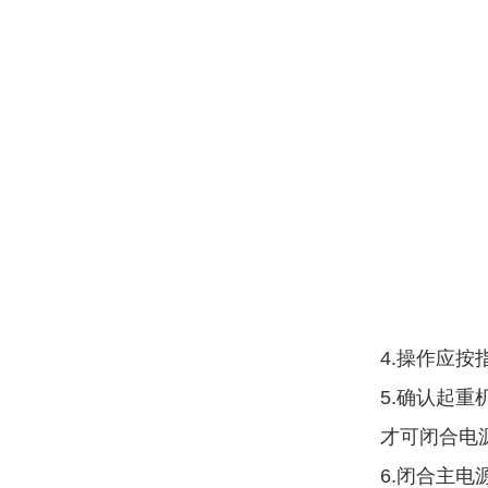
4.操作应
5.确认起
才可闭合电
6.闭合主