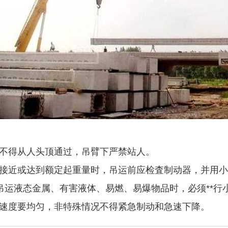
重物不得从人头顶通过，吊臂下严禁站人。
物接近或达到额定起重量时，吊运前应检査制动器，并用小高度
吊运液态金属、有害液体、易燃、易爆物品时，必须**行
起落速度要均匀，非特殊情况不得紧急制动和急速下降。