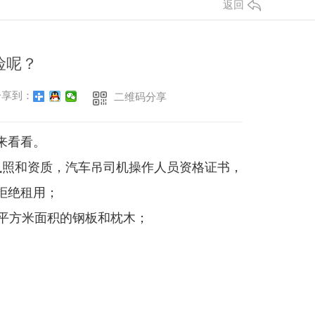
返回
险呢？
享到：
二维码分享
来看看。
执照和资质，汽车吊司机操作人员资格证书，
拒绝租用；
平方米面积的钢板和枕木；