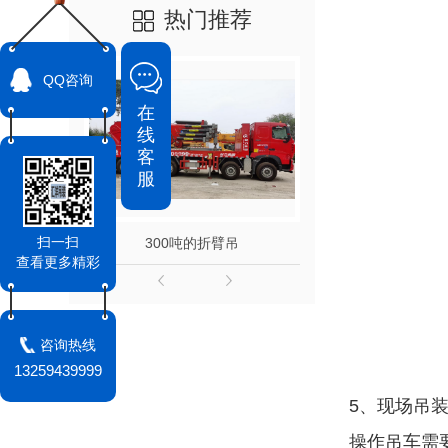
热门推荐
QQ咨询
在
线
客
服
扫一扫
300吨的折臂吊
查看更多精彩
咨询热线
13259439999
5、现场吊
操作吊车需