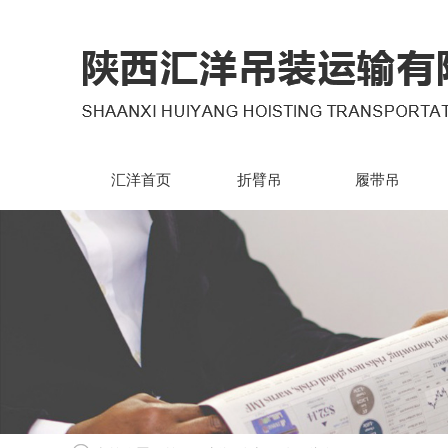
汇洋首页
折臂吊
履带吊