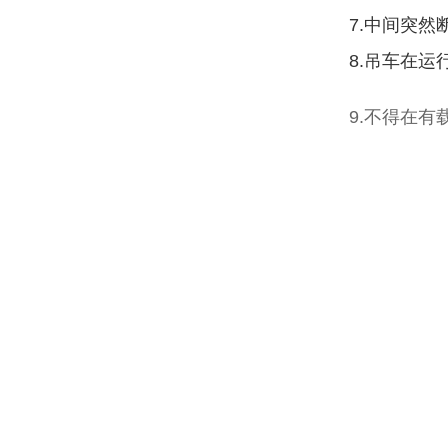
7.中间突
8.吊车在
9.不得在