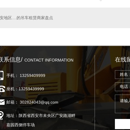
陕西汇洋吊装运输有限公司新舔一台12吨一台14随车吊
西安吊装租赁哪家好
西
安地区....的吊车租赁商家盘点
联系信息/
在线
CONTACT INFORMATION
手机： 13259409999
座机：13259439999
邮箱： 302824043@qq.com
地址：陕西省西安市未央区广安路湖畔
嘉园西侧停车场