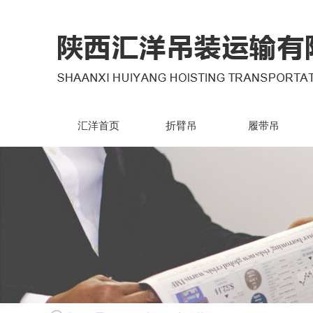
汇洋首页
折臂吊
履带吊