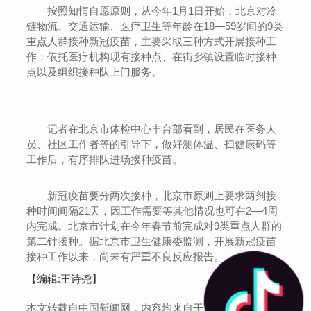
按照知情自愿原则，从今年1月1日开始，北京对冷
链物流、交通运输、医疗卫生等年龄在18—59岁间的9类
重点人群接种新冠疫苗，主要采取三种方式开展接种工
作：依托医疗机构现有接种点、在街乡镇设置临时接种
点以及组织接种队上门服务。
记者在北京市体检中心丰台部看到，居民在医务人
员、社区工作者等的引导下，做好测体温、扫健康码等
工作后，有序排队进场接种疫苗。
新冠疫苗要分两次接种，北京市原则上要求两剂接
种时间间隔21天，因工作需要等其他情况也可在2—4周
内完成。北京市计划在今年春节前完成对9类重点人群的
第二针接种。据北京市卫生健康委监测，开展新冠疫苗
接种工作以来，尚未有严重不良反应报告。
【编辑:王诗尧】
本文转载自中国新闻网，内容均来自于互联网，不代表