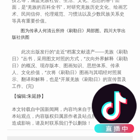
技艺等，涵盖羌族社会、生活、文化、思想的各个层
面，是“羌族的百科全书”，对研究羌族历史文化、绘画艺
术、民间信仰、伦理规范、习惯法以及少数民族关系史
等具有重要价值。
图为传承人何清云所持《刷勒日》局部图。四川大学出
版社供图
此次出版发行的“走近*档案文献遗产——羌族《刷勒
日》”丛书，采用图文对照的方式，*次向外界解释《刷勒
日》的概况、现存版本、图画知识、思想体系、传承
人、文化价值，*次将《刷勒日》图画与其唱经对照展
示、翻译和解释，也是*开展羌族《刷勒日》的宣传普及
工作。(完)
【编辑:朱延静】
本文转载自中国新闻网，内容均来自于互联网，不代表
本站观点，内容版权归属原作者及站点所有，如有对您
造成影响，请及时联系我们予以删除！