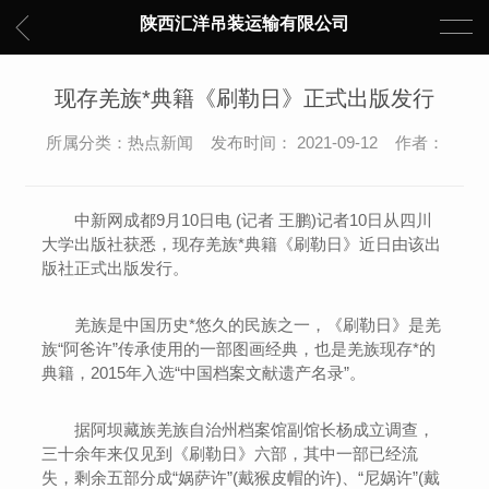
陕西汇洋吊装运输有限公司
现存羌族*典籍《刷勒日》正式出版发行
所属分类：热点新闻 发布时间： 2021-09-12 作者：
中新网成都9月10日电 (记者 王鹏)记者10日从四川
大学出版社获悉，现存羌族*典籍《刷勒日》近日由该出
版社正式出版发行。
羌族是中国历史*悠久的民族之一，《刷勒日》是羌
族“阿爸许”传承使用的一部图画经典，也是羌族现存*的
典籍，2015年入选“中国档案文献遗产名录”。
据阿坝藏族羌族自治州档案馆副馆长杨成立调查，
三十余年来仅见到《刷勒日》六部，其中一部已经流
失，剩余五部分成“娲萨许”(戴猴皮帽的许)、“尼娲许”(戴