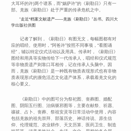
大耳环的许)两个谱系，而“娲萨许”的《刷勒日》只有一
部。羌族《刷勒日》处于严重的传承危机之中。
“走近*档案文献遗产——羌族《刷勒日》”丛书。四川大
学出版社供图
记者了解到，《刷勒日》有图无文，每幅图都有对
应的唱经。使用时，“阿爸许”按照不同事项，“看图诵
经”，辅以特定仪式活动以及用具。传承时，《刷勒日》
图经和用具等实物传给下一代传承人，唱经和仪式规范
等非物质遗产则靠口耳相传，记在传承人头脑中。因
而，羌族《刷勒日》是一种既有物质表现形式也有非物
质表现形式的濒危活态文化遗产体系，承载着羌文化的
核心要义。
《刷勒日》中的图可分为祭祀图、丧葬图、婚配
图、阴阳五行图、治病驱邪图等，主要在献祭、祈愿、
禳祓、占卜、丧葬、祭祖安灵等日常活动中使用，内容
包括羌族的祖先崇拜、部落历史、神话传说、原生信
仰、伦理规范、农业耕作、天文历算、医药卫生、制造