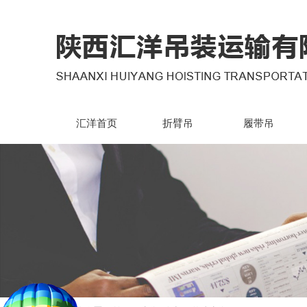
汇洋首页
折臂吊
履带吊