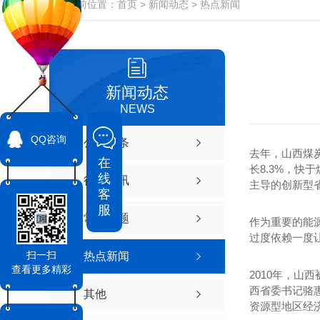
当前位置：
首页
>
新闻动态
>
热点新闻
新闻动态
NEWS
QQ咨询
公司头条
去年，山西煤
在
长8.3%，快
线
行业资讯
主导的创新型
客
服
常见问题
作为重要的能
过度依赖一度
扫一扫
热点新闻
查看更多精彩
2010年，山
西省委书记骆
其他
资源型地区经济