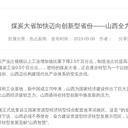
煤炭大省加快迈向创新型省份——山西全
所属分类：热点新闻 发布时间： 2019-09-08 作者：
分享
炭产业占规模以上工业增加值比重下降2.5个百分点，制造业占比提
于煤炭工业0.5个百分点……曾经的煤炭大省，正在逐步转型为一个以
省份。山西迈出构建现代化产业体系的坚实步伐。
源和工业基地，新中国成立70年来，山西为国家经济建设作出了巨大
让山西经济疲软乏力。山西亟待在转型创新中焕发新的活力。
西被正式批复设立国家资源型经济转型综合配套改革试验区。这是 *
惠宁说，山西必须不辱使命，奋力建设资源型经济转型发展示范区，
转型发展贡献“山西智慧”。