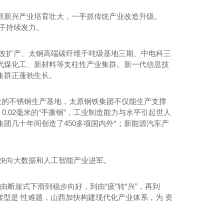
抓新兴产业培育壮大，一手抓传统产业改造升级。
鼻子持续发力。
技改扩产、太钢高端碳纤维千吨级基地三期、中电科三
代煤化工、新材料等支柱性产业集群。新一代信息技
集群正蓬勃生长。
大的不锈钢生产基地，太原钢铁集团不仅能生产支撑
0.02毫米的“手撕钢”，工业制造能力与水平引起世人
安吊装租赁公司
团几十年间创造了450多项国内外*；新能源汽车产
快向大数据和人工智能产业进军。
由断崖式下滑到稳步向好，到由“疲”转“兴”，再到
转型是 性难题，山西加快构建现代化产业体系，为 资