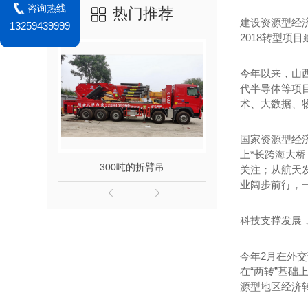
咨询热线
热门推荐
建设资源型经
13259439999
2018转型项
今年以来，山
代半导体等项
术、大数据、
国家资源型经
上*长跨海大桥
300吨的折臂吊
关注；从航天
业阔步前行，
科技支撑发展
今年2月在外交
在“两转”基础
源型地区经济转