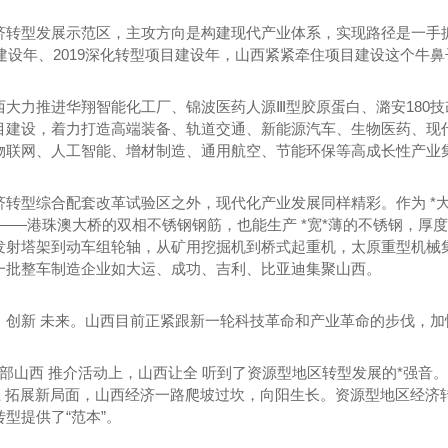
济转型发展示范区，主攻方向是构建现代产业体系，实现路径是一手
目建设年、2019深化转型项目建设年，山西紧紧牵住项目建设这个牛
西大力推进华翔智能化工厂、锦波医药人源Ⅲ型胶原蛋白、潞安180
目建设，着力打造高端装备、轨道交通、新能源汽车、生物医药、现
物联网、人工智能、增材制造、通用航空、节能环保等高成长性产业
济转型综合配套改革试验区之外，现代化产业发展同样精彩。作为 *
——港珠澳大桥的双相不锈钢钢筋，也能生产 *宽*薄的不锈钢，厚度 
陕西汇洋吊装运输有限公司新舔一台12吨一台14随车吊
西安吊装租赁哪家好
西
发射塔架到动车组轮轴，从矿用挖掘机到桥式起重机，太原重型机械集
一批整车制造企业如大运、成功、吉利、比亚迪集聚山西。
，创新 未来。山西目前正紧跟新一轮科技革命和产业革命的步伐，加
部山西 推介活动上，山西让全 听到了资源型地区转型发展的*强音。
上 拓展新局面，山西经济一路爬坡过坎，向阳生长。资源型地区经济
型提供了“范本”。