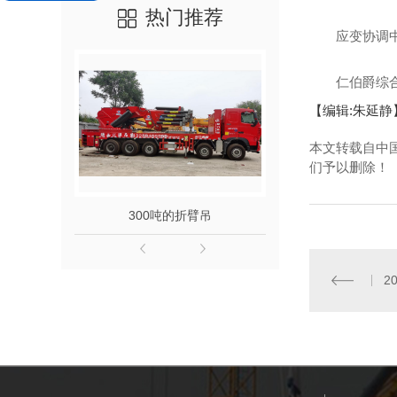
热门推荐
应变协调中心
仁伯爵综合医
【编辑:朱延静
本文转载自中
们予以删除！
300吨的折臂吊