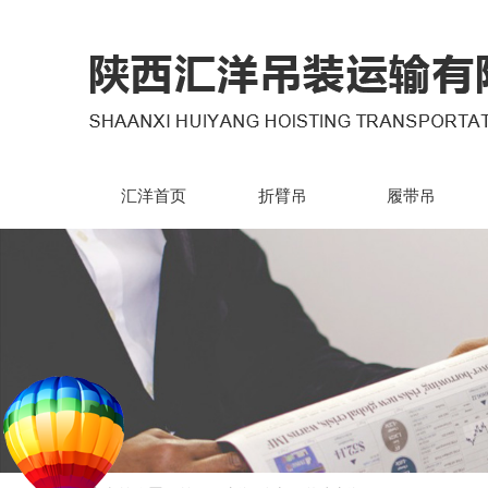
汇洋首页
折臂吊
履带吊