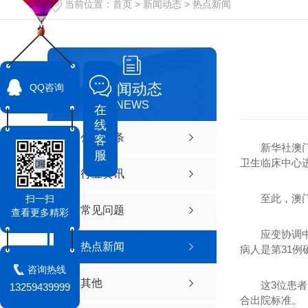
当前位置：
首页
>
新闻动态
>
热点新闻
新闻动态
QQ咨询
NEWS
在
线
公司头条
客
新华社澳门4
服
卫生临床中心进
行业资讯
至此，澳门 
扫一扫
常见问题
查看更多精彩
应变协调中心
热点新闻
病人是第31例
咨询热线
其他
这3位患者目
13259439999
合出院标准。