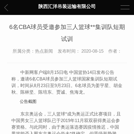
陕西汇洋吊装运输有限公司
6名CBA球员受邀参加三人篮球**集训队短期
试训
所属分类：热点新闻 发布时间： 2020-08-15 作者：
中新网客户端8月15日电 中国篮协14日发布公告
称，邀请6名CBA球员参加三人篮球国家集训队短期试
训，时间从8月23日至9月23日。6名球员为姜宇星、胡金
秋、陈林坚、陈培东、贾诚、焦海龙。
公告截图
东京奥运会，三人篮球*成为奥运正式比赛项目，且
中国男女三人篮球队已于2019年11月双双获得奥运会参
赛资格。与此同时，由于奥运落选赛因疫情推迟，中国
男篮能否入围东京奥运会尚未*终确定，但晋级形势渺