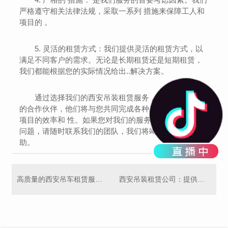
严格遵守相关法律法规，采取一系列 措施来保障工人和
项目的 。
5. 灵活的租赁方式：我们提供灵活的租赁方式，以
满足不同客户的需求。无论是长期租赁还是短期租赁，
我们都能根据您的实际情况给出..解决方案。
通过选择我们的西安吊装租赁服务，您将获得可靠
的合作伙伴，他们将与您共同完成各种吊装任务，提高
项目的效率和 性。如果您对我们的服务感兴趣或有任何
问题，请随时联系我们的团队，我们将竭诚为您提供帮
助。
高质量的西安吊车租赁服务，助力您的工程顺利进行
西安吊装租赁公司：提供全方位的吊装服务